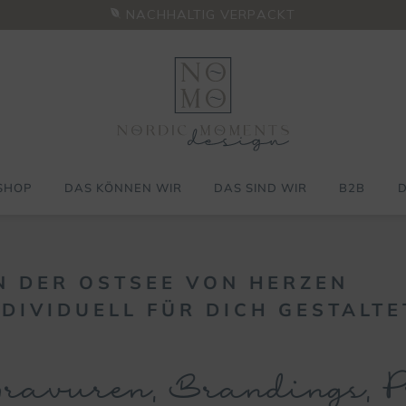
NACHHALTIG VERPACKT
SHOP
DAS KÖNNEN WIR
DAS SIND WIR
B2B
D
VIDUELL. LIEBEVOLL. HANDGEM
personalisiert
T
E
&
L
I
E
B
L
I
N
G
S