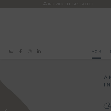
Springe
INDIVIDUELL GESTALTET
zum
Inhalt
MOIN
INDI
U
N
I
K
A